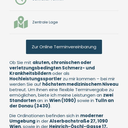
Zentrale Lage
Zur Online Terminvereinbarung
Ob Sie mit
akuten, chronischen oder
verletzungsbedingten Schmerz- und
Krankheitsbildern
oder als
Hochleistungssportler
zu mir kommen – bei mir
werden Sie auf
höchstem medizinischem Niveau
betreut. Um Ihnen eine flexible Terminvergabe zu
ermöglichen, biete ich meine Leistungen an
zwei
Standorten
an: in
Wien (1090)
sowie in
Tulln an
der Donau (3430)
.
Die Ordinationen befinden sich in
moderner
Umgebung
in der
Alserbachstraße 27, 1090
Wien
, sowie in der
Heinrich-Öschl-Gasse 17,