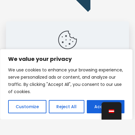
We value your privacy
This website uses cookies to improve your
experience. By using this website you agree to our
We use cookies to enhance your browsing experience,
Data Protection Policy
.
Öffnungszeiten Ordination
serve personalized ads or content, and analyze our
Read more
Ordination Wien: Dienstag 14:00 bis 18:00 Uhr Ordination
traffic. By clicking "Accept All", you consent to our use
Tulln: Mittwoch 14:00 bis 18:00 Uhr
of cookies.
Accept all
Customize
Reject All
Accept All
Zur Online Terminvereinbarung